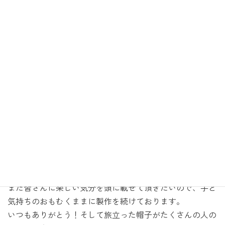
:
がとうございまし
た！
なんだか展示後は気
が抜けてしまい、放
心状態が３日程続い
てしまいました。
というのはいつもの
事なのです。
引きこもっての作業が数ヶ月続いて、やっと展示が始まる
と毎日人と会います。これは私に刺激をもたらして、また
新たな原動力となるのですが次に向かう為には心落ち着け
るこの３日間が必要らしいです。
次回は年明けの銀座教文館での個展です。
また皆さんに楽しい気分を頭に載せて頂きたいので、手と
気持ちのおもむくままに製作を続けております。
いつもありがとう！そして旅立った帽子がたくさんの人の