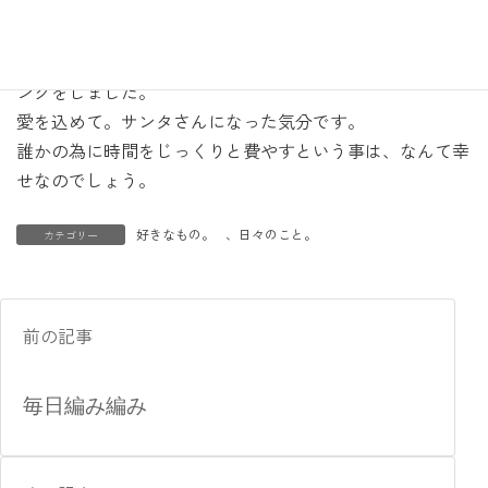
メッセージ、私からは色を組み合わせたスペシャルな帽子
がクリスマスイブに届くという企画です。３人で「うわ
ー！可愛い〜。」とか言いあいながら本当に丁寧にラッピ
ングをしました。
愛を込めて。サンタさんになった気分です。
誰かの為に時間をじっくりと費やすという事は、なんて幸
せなのでしょう。
好きなもの。
、
日々のこと。
カテゴリー
前の記事
毎日編み編み