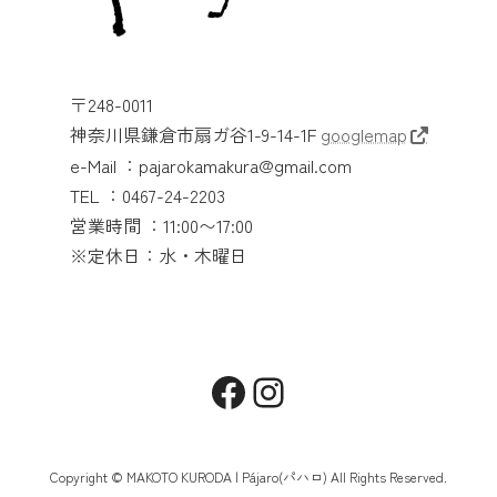
〒248-0011
神奈川県鎌倉市扇ガ谷1-9-14-1F
googlemap
e-Mail ：pajarokamakura@gmail.com
TEL ：0467-24-2203
営業時間 ：11:00〜17:00
※定休日：水・木曜日
Facebook
Instagram
Copyright © MAKOTO KURODA | Pájaro(パハロ) All Rights Reserved.