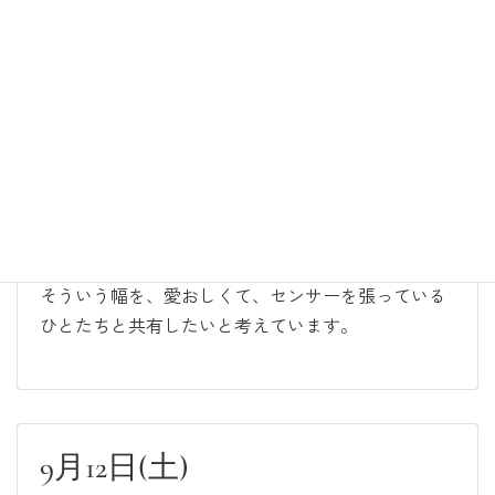
そうだ。
まっさらな人、可能性を持った人、私の「場」と波
長が合いそうな人が芽を出す場所。
何かピンと来るものがあれば、ぜひこの場所にいら
してみてください。
何か次に繋がるヒントを与える場所を作って行きた
いと思っています。
私は媒介。誰かを思ったり、何かを思ったりする
と、出会えることがありますよね。
そういう幅を、愛おしくて、センサーを張っている
ひとたちと共有したいと考えています。
9月12日(土)