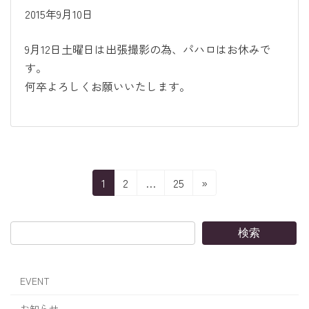
2015年9月10日
9月12日土曜日は出張撮影の為、パハロはお休みで
す。
何卒よろしくお願いいたします。
投
固
固
固
1
2
…
25
»
定
定
定
稿
ペ
ペ
ペ
ー
ー
ー
の
検索
ジ
ジ
ジ
ペ
EVENT
ー
お知らせ。