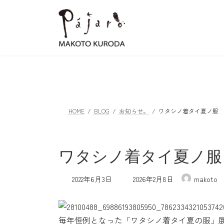
コ
ナ
ン
ビ
テ
ゲ
ン
ー
ツ
シ
へ
ョ
ス
ン
キ
に
ッ
移
HOME
BLOG
お知らせ。
ワタシノ着タイ夏ノ服
プ
動
ワタシノ着タイ夏ノ服
最
2022年6月3日
2026年2月8日
makoto
終
更
新
日
毎年恒例となった「ワタシノ着タイ夏の服」