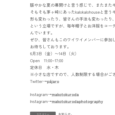
時
賑やかな夏の幕開けと言う感じで、またまた
:
そもそも茅ヶ崎にあったkalokalohous
形も変わったり、皆さんの手法も変わったり、
という立場ですが、毎年帽子とお洋服をコー
んでいます。
ぜひ、皆さんもこのワイワイメンバーに参加
お待ちしております。
6月3日（金）〜14日（火）
Open 11:00~17:00
定休日 水・木
※小さな店ですので、人数制限する場合がご
Twitter→
pájaro
Instagram→
makotokuroda
Instagram→
makotokurodaphotography
お知らせ。
カテゴリー