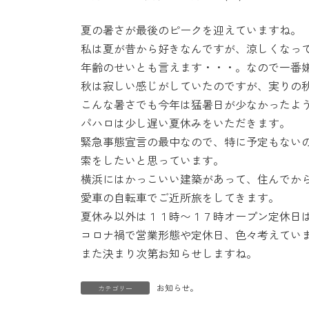
時
:
夏の暑さが最後のピークを迎えていますね。
私は夏が昔から好きなんですが、涼しくなっ
年齢のせいとも言えます・・・。なので一番
秋は寂しい感じがしていたのですが、実りの
こんな暑さでも今年は猛暑日が少なかったよ
パハロは少し遅い夏休みをいただきます。
緊急事態宣言の最中なので、特に予定もない
索をしたいと思っています。
横浜にはかっこいい建築があって、住んでか
愛車の自転車でご近所旅をしてきます。
夏休み以外は１１時〜１７時オープン定休日
コロナ禍で営業形態や定休日、色々考えてい
また決まり次第お知らせしますね。
お知らせ。
カテゴリー