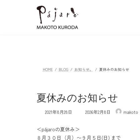
コ
ナ
ン
ビ
テ
ゲ
ン
ー
ツ
シ
へ
ョ
ス
ン
キ
に
ッ
移
HOME
BLOG
お知らせ。
夏休みのお知らせ
プ
動
夏休みのお知らせ
最
2021年8月28日
2026年2月8日
makoto
終
更
＜pájaroの夏休み＞
新
日
８月３０日（月）〜９月５日(日) まで