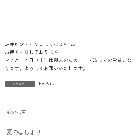
この夏パハロはopenして６周年。移転を繰り返していて
いつもフレッシュな新米のような気分が抜けず、なんだか
実感がわきませんが、その記念すべき時にこのような展示
ができることはとても嬉しい限りです。
皆様との繋がりに感謝！
是非遊びにいらしてくださいね。
お待ちいたしております。
＊７月１４日（土）は搬入のため、１７時までの営業とな
ります。よろしくお願いいたします。
お知らせ。
カテゴリー
前の記事
夏のはじまり