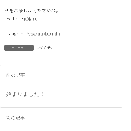
帽子と同じく全て一点ものです。コサージュとの組み合わ
せをお楽しみくださいね。
Twitter→
pájaro
Instagram→
makotokuroda
お知らせ。
カテゴリー
前の記事
始まりました！
次の記事