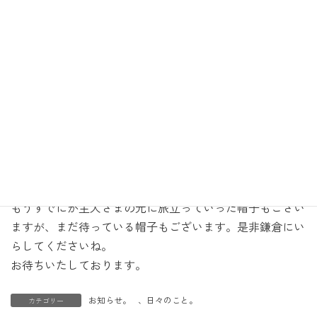
めての個展からたくさんのお客様にいらしていただいて、
毎年楽しみにいらしていただくお客さまや、新しく帽子と
出会うお客さま。久しぶりの展示に以前の帽子をかぶって
来られるお客さま。
皆様それぞれの帽子に出会っていただくことは、私の喜び
でもあります。
ここまで続けてこれたのも、帽子をかぶってくれるお客さ
まがいてくれたからです。
本当にありがとうございます。
今年のアトリエキカの個展は１１月２９日（日）まで。
もうすでにが主人さまの元に旅立っていった帽子もござい
ますが、まだ待っている帽子もございます。是非鎌倉にい
らしてくださいね。
お待ちいたしております。
お知らせ。
、
日々のこと。
カテゴリー