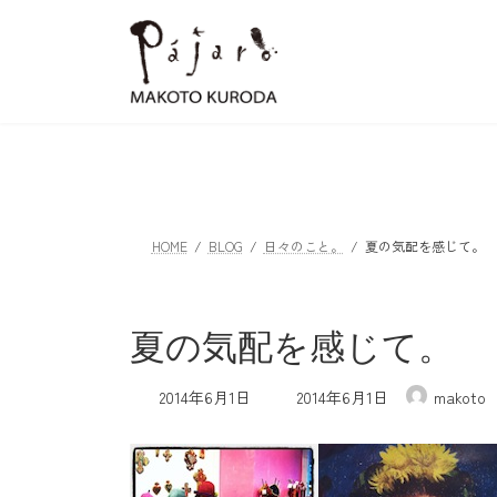
コ
ナ
ン
ビ
テ
ゲ
ン
ー
ツ
シ
へ
ョ
ス
ン
キ
に
ッ
移
HOME
BLOG
日々のこと。
夏の気配を感じて。
プ
動
夏の気配を感じて。
最
2014年6月1日
2014年6月1日
makoto
終
更
新
日