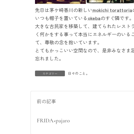
先日は茅ケ崎香川の新しい
mokichi torattoria
いつも帽子を置いている
okeba
のすぐ隣です。
大きな古民家を移築して、建てられたレスト
く何かをする事って本当にエネルギーのいる
て、尊敬の念を抱いています。
とてもかっこいい空間なので、是非みなさま
忘れました。
日々のこと。
カテゴリー
前の記事
FRIDA×pajaro