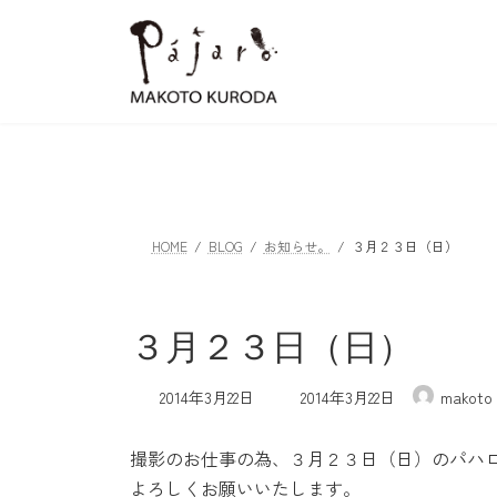
コ
ナ
ン
ビ
テ
ゲ
ン
ー
ツ
シ
へ
ョ
ス
ン
キ
に
ッ
移
HOME
BLOG
お知らせ。
３月２３日（日）
プ
動
３月２３日（日）
最
2014年3月22日
2014年3月22日
makoto
終
更
撮影のお仕事の為、３月２３日（日）のパハ
新
日
よろしくお願いいたします。