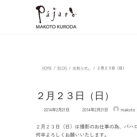
コ
ナ
ン
ビ
テ
ゲ
ン
ー
ツ
シ
へ
ョ
ス
ン
キ
に
ッ
移
HOME
BLOG
お知らせ。
２月２３日（日）
プ
動
２月２３日（日）
最
2014年2月21日
2014年2月21日
makoto
終
更
２月２３日（日）は撮影のお仕事の為、パハ
新
日
何卒よろしくお願いいたします。