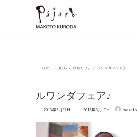
コ
ナ
ン
ビ
テ
ゲ
ン
ー
ツ
シ
へ
ョ
ス
ン
キ
に
ッ
移
HOME
BLOG
お知らせ。
ルワンダフェア♪
プ
動
ルワンダフェア♪
最
2013年3月17日
2013年3月17日
makoto
終
更
新
日