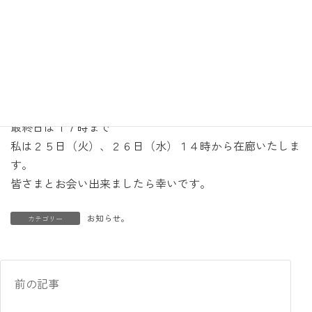
間・kosumi
地下鉄東西線落合駅１分／大江戸線JR東中野駅西口５分
９月２１日（金）〜３０日（日）
※２４日（月）休
１２：００〜１９：００
土日１８：００迄
最終日は１７時まで
私は２５日（火）、２６日（水）１４時から在廊いたしま
す。
皆さまとお会い出来ましたら幸いです。
お知らせ。
カテゴリー
前の記事