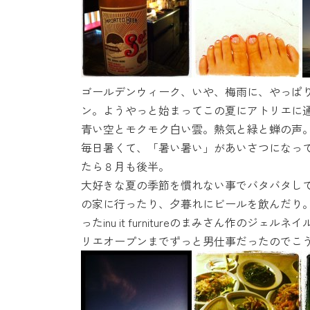
時
:
ゴールデンウィーク、いや、梅雨に、やっぱ
ン。ようやっと始まってこの夏にアトリエに
青い空とモクモク白い雲。熱気と緑と蝉の声
毎日暑くて、「暑い暑い」があいさつになっ
たら８月も後半。
大好きな夏の季節を慣れない事でバタバタし
の家に行ったり、夕暮れにビールを飲んだり
ったinu it furnitureのまみさん作の
リエオープンまでずっと男仕事だったのでこ