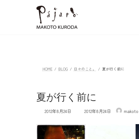
コ
ナ
ン
ビ
テ
ゲ
ン
ー
ツ
シ
へ
ョ
ス
ン
キ
に
ッ
移
HOME
BLOG
日々のこと。
夏が行く前に
プ
動
夏が行く前に
最
2012年8月24日
2012年8月24日
makoto
終
更
新
日