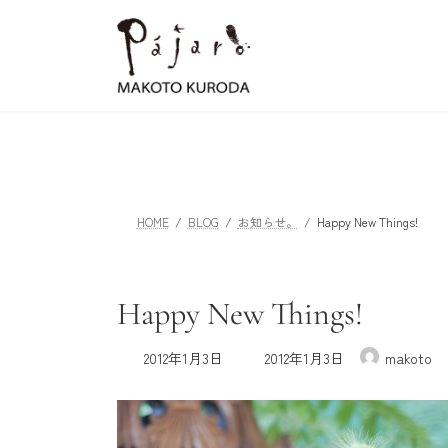
コ
ナ
ン
ビ
テ
ゲ
ン
ー
ツ
シ
へ
ョ
ス
ン
キ
に
ッ
移
HOME
BLOG
お知らせ。
Happy New Things!
プ
動
Happy New Things!
最
2012年1月3日
2012年1月3日
makoto
終
更
新
日