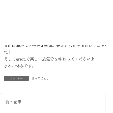
これは結局は私が作るもの。そしてくるみさんの助けがあ
って形になったもの。
躊躇する事はなにも無いのです。好きな事や可愛いと思う
事、共有して行けるのは幸せな事ですから。
葉山は海がにぎやかな季節。是非とも足をお運びください
ね！
そして
griot.
で楽しい旅気分を味わってください♪
水木お休みです。
日々のこと。
カテゴリー
前の記事