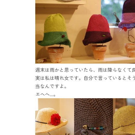
時
:
週末は雨かと思っていたら、雨は降らなくて
実は私は晴れ女です。自分で言っているとそ
当なんですよ。
エヘへ...。