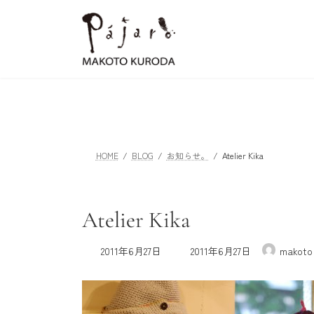
コ
ナ
ン
ビ
テ
ゲ
ン
ー
ツ
シ
へ
ョ
ス
ン
キ
に
ッ
移
HOME
BLOG
お知らせ。
Atelier Kika
プ
動
Atelier Kika
最
2011年6月27日
2011年6月27日
makoto
終
更
新
日