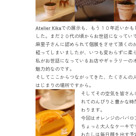
Atelier Kika
での展示も、もう１０年近いかも
した。まだ２０代の頃からお世話になってい
麻里子さんに認められて個展をさせて頂くの
経ってしまいましたが、いつも変わらずに柔
私がお世話になっているお店やギャラリーの
魅力的なのです。
そしてここからつながってきた、たくさんの
はじまりの場所ですから。
そしてその空気を皆さん
れてのんびりと豊かな時
わります。
今回はオレンジのババロ
ちょっと大人なケーキで
わたしは毎日顔を出す予