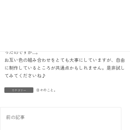
櫻井さんとはやっぱり色の相性が良
くて、細かい打ち合わせをしなくて
も自然としっくりと来ます。
先日は、お互い着ていた洋服の色の組み合わせが同じでび
っくりしました。
黄色と赤とブルーで、あまり一般的ではない組み合わせだ
ったのですが...。
お互い色の組み合わせをとても大事にしていますが、自由
に制作しているところが共通点かもしれません。是非試し
てみてくださいね♪
日々のこと。
カテゴリー
前の記事