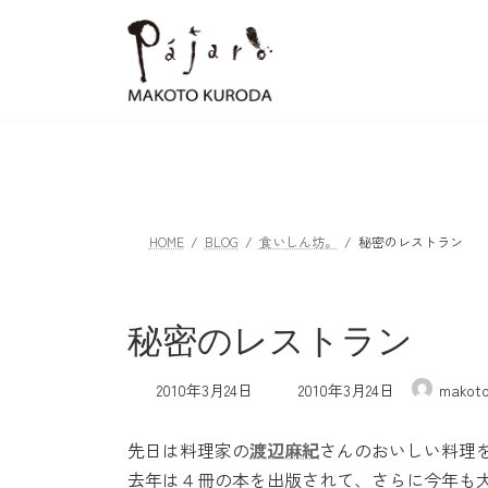
コ
ナ
ン
ビ
テ
ゲ
ン
ー
ツ
シ
へ
ョ
ス
ン
キ
に
ッ
移
HOME
BLOG
食いしん坊。
秘密のレストラン
プ
動
秘密のレストラン
最
2010年3月24日
2010年3月24日
makot
終
更
先日は料理家の
渡辺麻紀
さんのおいしい料理
新
日
去年は４冊の本を出版されて、さらに今年も