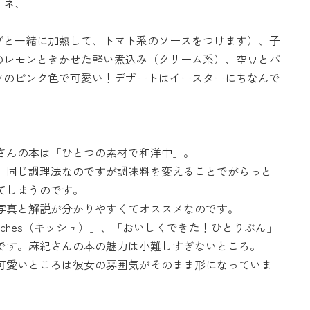
リネ、
ブと一緒に加熱して、トマト系のソースをつけます）、子
のレモンときかせた軽い煮込み（クリーム系）、空豆とパ
ツのピンク色で可愛い！デザートはイースターにちなんで
さんの本は「ひとつの素材で和洋中」。
、同じ調理法なのですが調味料を変えることでがらっと
てしまうのです。
写真と解説が分かりやすくてオススメなのです。
iches（キッシュ）」、「おいしくできた！ひとりぶん」
です。麻紀さんの本の魅力は小難しすぎないところ。
可愛いところは彼女の雰囲気がそのまま形になっていま