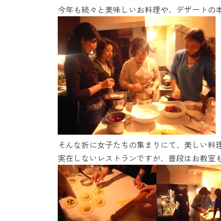
時
今年も続々と美味しいお料理や、デザートの
:
そんな折に女子たちの集まりにて、美しい料
実在しないレストランですが、普段はお教室