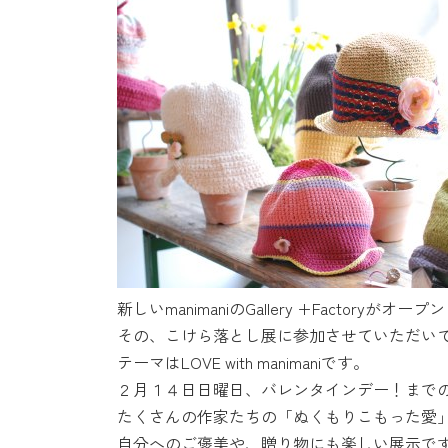
時
:
新しいmanimaniのGallery +Factoryがオ
その、こけら落とし展に参加させていただい
テーマはLOVE with manimaniです。
２月１４日日曜日、バレンタインデー！まで
たくさんの作家たちの「ぬくもりこもった愛
自分へのご褒美や、贈り物にも楽しい展示で