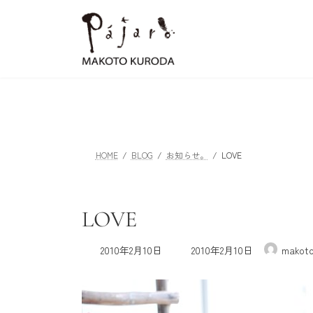
コ
ナ
ン
ビ
テ
ゲ
ン
ー
ツ
シ
へ
ョ
ス
ン
キ
に
ッ
移
HOME
BLOG
お知らせ。
LOVE
プ
動
LOVE
最
2010年2月10日
2010年2月10日
makot
終
更
新
日