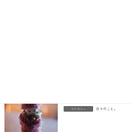
:
戦後にアメリカに輸出する為
に作られていたそうです。
だからか、日本のキューピー
ちゃんとはどことなく顔立ち
が違う。
通り過ぎようと思ったのです
が、じっと見ていたらなんだ
か親近感が湧いてきて連れ帰
りました。
でもこの冬であまりにも寒そ
うなので、みのむし風になり
ました。
日々のこと。
カテゴリー