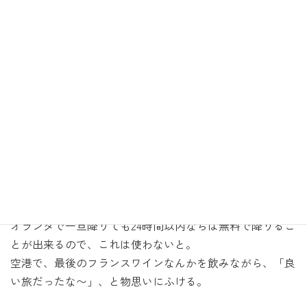
:
再びボルドーの空港にやってきた。
帰りにオランダで乗り換えで、6時間位待たないと成田行
きが無いので、オランダで一泊してから帰る。
オランダで一旦降りても24時間以内ならば無料で降りるこ
とが出来るので、これは使わないと。
空港で、最後のフランスワインなんかを飲みながら、「良
い旅だったな〜」、と物思いにふける。