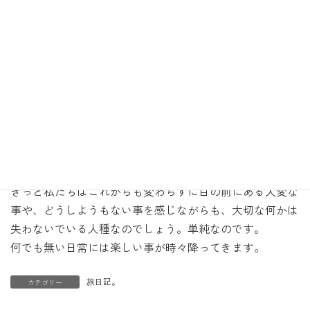
た。良くわからないのだけど、楽しそうなので行く事に。
それからこっちに来たら海の家にも行きたいし、美味しい
物も食べたいし、いろいろ話もしたいし。など盛りだくさ
ん。
茅ヶ崎えぼしに案内して、美味しい料理をたくさん食べて
から箱根へ向かう。夜ご飯を食べてからなので箱根到着は
１０時頃。それから温泉に入ってまったり、のんびり。
つもる話もあって深夜３時頃に寝たら朝６時には起きて芦
ノ湖ほとりの九頭竜神社へ向かいました。元気だなー。
本当に学生の頃から何も変わらない空気が不思議でした。
きっと私たちはこれからも変わらずに目の前にある大変な
事や、どうしようもない事を感じながらも、大切な何かは
失わないでいる人種なのでしょう。単純なのです。
何でも無い日常には楽しい事が時々降ってきます。
旅日記。
カテゴリー