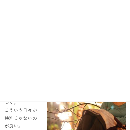
何でも「インシャアッラー（神様のみぞ知る）」で事が進
んで行く。計画を立てるという事をあまりしない。
ダリア食堂
ではそんな空気を思い出す。
モロッコにいた
時と同じよう
に、皆でご飯を
食べてボケーッ
として、一日の
終わりに大切な
友だちとたわい
もないおしゃべ
りをして家路に
つく。
こういう日々が
特別じゃないの
が良い。