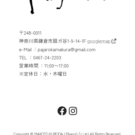
〒248-0011
神奈川県鎌倉市扇ガ谷1-9-14-1F
googlemap
e-Mail ：pajarokamakura@gmail.com
TEL ：0467-24-2203
営業時間 ：11:00〜17:00
※定休日：水・木曜日
Facebook
Instagram
Copyright © MAKOTO KURODA | Pájaro(パハロ) All Rights Reserved.